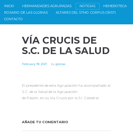
INICIO
HERMANDADES AGRUPADAS
NOTICIAS
HEMEROTECA
ROSARIO DE LAS GLORIAS
ALTARES DEL STMO. CORPUS CRISTI
CONTACTO
VÍA CRUCIS DE
S.C. DE LA SALUD
February 19, 2021
by
glorias
El presidente de esta Agrupación ha acompañado al
S.C. de la Salud de la Agrupación
de Pasión, en su Via Crucis por la S.I. Catedral.
AÑADE TU COMENTARIO