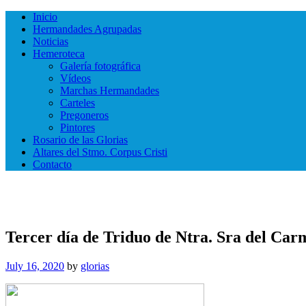
Inicio
Hermandades Agrupadas
Noticias
Hemeroteca
Galería fotográfica
Vídeos
Marchas Hermandades
Carteles
Pregoneros
Pintores
Rosario de las Glorias
Altares del Stmo. Corpus Cristi
Contacto
Tercer día de Triduo de Ntra. Sra del Car
July 16, 2020
by
glorias