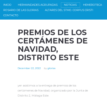
INICIO
HERMANDADES AGRUPADAS
NOTICIAS
HEMEROTECA
ROSARIO DE LAS GLORIAS
ALTARES DEL STMO. CORPUS CRISTI
CONTACTO
PREMIOS DE LOS
CERTÁMENES DE
NAVIDAD,
DISTRITO ESTE
December 22, 2022
by
glorias
yer asistimos a la entrega de premios de los
certámenes de Navidad, organizado por la Junta de
Distrito 2, Málaga Este.