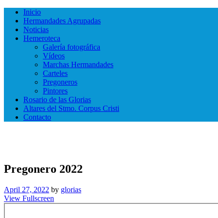
Inicio
Hermandades Agrupadas
Noticias
Hemeroteca
Galería fotográfica
Vídeos
Marchas Hermandades
Carteles
Pregoneros
Pintores
Rosario de las Glorias
Altares del Stmo. Corpus Cristi
Contacto
Pregonero 2022
April 27, 2022
by
glorias
View Fullscreen