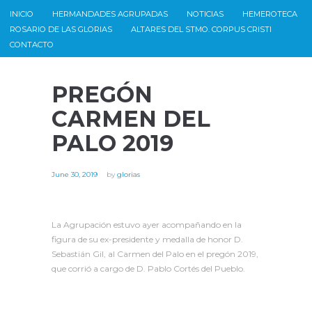
INICIO
HERMANDADES AGRUPADAS
NOTICIAS
HEMEROTECA
ROSARIO DE LAS GLORIAS
ALTARES DEL STMO. CORPUS CRISTI
CONTACTO
PREGÓN
CARMEN DEL
PALO 2019
June 30, 2019
by
glorias
La Agrupación estuvo ayer acompañando en la
figura de su ex-presidente y medalla de honor D.
Sebastián Gil, al Carmen del Palo en el pregón 2019,
que corrió a cargo de D. Pablo Cortés del Pueblo.