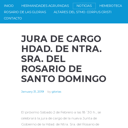
INICIO
HERMANDADES AGRUPADAS
NOTICIAS
HEMEROTECA
ROSARIO DE LAS GLORIAS
ALTARES DEL STMO. CORPUS CRISTI
CONTACTO
JURA DE CARGO
HDAD. DE NTRA.
SRA. DEL
ROSARIO DE
SANTO DOMINGO
January 31, 2019
by
glorias
El próximo Sábado 2 de Febrero a las 18´30 h., se
celebrará la jura de cargo de la nueva Junta de
Gobierno de la Hdad. de Ntra. Sra. del Rosario de