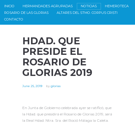
INICIO
HERMANDADES AGRUPADAS
NOTICIAS
HEMEROTECA
ROSARIO DE LAS GLORIAS
ALTARES DEL STMO. CORPUS CRISTI
CONTACTO
HDAD. QUE
PRESIDE EL
ROSARIO DE
GLORIAS 2019
June 25, 2019
by
glorias
En Junta de Gobierno celebrada ayer se ratificó, que
la Hdad. que presidirá el Rosario de Glorias 2019, será
la Real Hdad. Ntra. Sra. del Roció Málaga la Caleta.