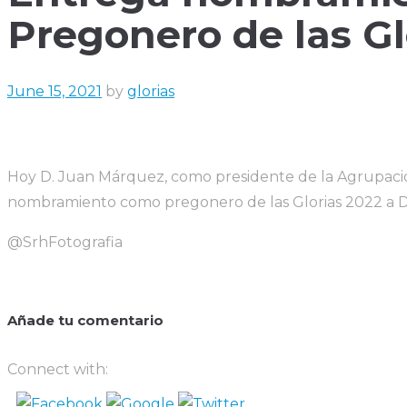
Pregonero de las Gl
June 15, 2021
by
glorias
Hoy D. Juan Márquez, como presidente de la Agrupació
nombramiento como pregonero de las Glorias 2022 a D
@SrhFotografia
Añade tu comentario
Connect with: