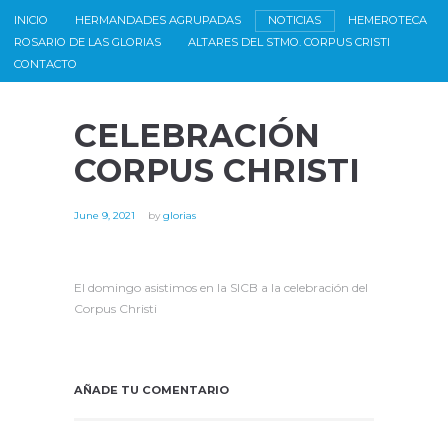
INICIO
HERMANDADES AGRUPADAS
NOTICIAS
HEMEROTECA
ROSARIO DE LAS GLORIAS
ALTARES DEL STMO. CORPUS CRISTI
CONTACTO
CELEBRACIÓN
CORPUS CHRISTI
June 9, 2021
by
glorias
El domingo asistimos en la SICB a la celebración del
Corpus Christi
AÑADE TU COMENTARIO