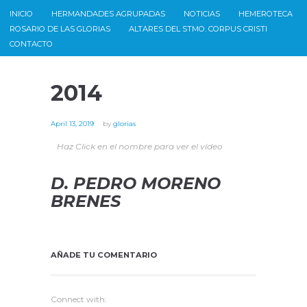
INICIO
HERMANDADES AGRUPADAS
NOTICIAS
HEMEROTECA
ROSARIO DE LAS GLORIAS
ALTARES DEL STMO. CORPUS CRISTI
CONTACTO
2014
April 13, 2019
by
glorias
Haz Click en el nombre para ver el vídeo
D. PEDRO MORENO
BRENES
AÑADE TU COMENTARIO
Connect with: