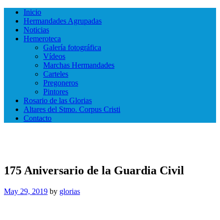
Inicio
Hermandades Agrupadas
Noticias
Hemeroteca
Galería fotográfica
Vídeos
Marchas Hermandades
Carteles
Pregoneros
Pintores
Rosario de las Glorias
Altares del Stmo. Corpus Cristi
Contacto
175 Aniversario de la Guardia Civil
May 29, 2019
by
glorias