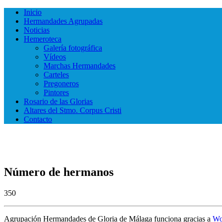
Inicio
Hermandades Agrupadas
Noticias
Hemeroteca
Galería fotográfica
Vídeos
Marchas Hermandades
Carteles
Pregoneros
Pintores
Rosario de las Glorias
Altares del Stmo. Corpus Cristi
Contacto
Número de hermanos
350
Agrupación Hermandades de Gloria de Málaga funciona gracias a
Wo