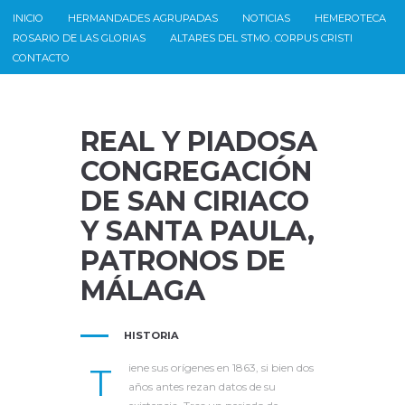
INICIO
HERMANDADES AGRUPADAS
NOTICIAS
HEMEROTECA
ROSARIO DE LAS GLORIAS
ALTARES DEL STMO. CORPUS CRISTI
CONTACTO
REAL Y PIADOSA
CONGREGACIÓN
DE SAN CIRIACO
Y SANTA PAULA,
PATRONOS DE
MÁLAGA
HISTORIA
T
iene sus orígenes en 1863, si bien dos
años antes rezan datos de su