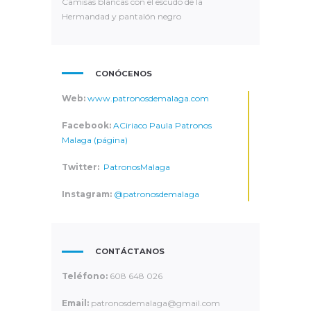
Camisas blancas con el escudo de la
Hermandad y pantalón negro
CONÓCENOS
Web:
www.patronosdemalaga.com
Facebook:
A
Ciriaco Paula Patronos
Malaga
(página)
Twitter:
PatronosMalaga
Instagram:
@patronosdemalaga
CONTÁCTANOS
Teléfono:
608 648 026
Email:
patronosdemalaga@gmail.com