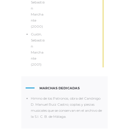
Sebastiá
n
Marcha
nte
(2000)
Guión,
Sebastiá
n
Marcha
nte
(2001)
MARCHAS DEDICADAS
Himno de los Patronos, obra del Canónigo
D. Manuel Ruiz Castro; coplas y piezas
musicales que se conservan en el archivo de
la S.I. C. B. de Málaga.