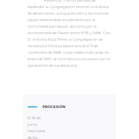
existencia. Tras un periodo de
esplendor la Congregación afrontó una época
de decaimiento, aunque el culto a los mártires
siguió realizándose anualmente por la
comunidad parroquial, así como por la
Archicofradía de Pasión entre 1978 y 1988. Con
D. Antonio Ruiz Pérez la Congregación se
revitaliza e inicia su época actual el 11 de
noviembre de 1988. Unos meses más tarde, en
enero de 1989, se normaliza su situación con la
aprobación de sus estatutos.
PROCESIÓN
El 18 de
junio,
Festividad
de los