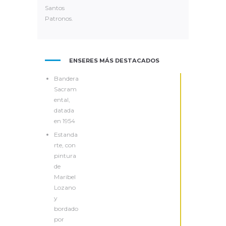
Santos
Patronos.
ENSERES MÁS DESTACADOS
Bandera
Sacram
ental,
datada
en 1954
Estanda
rte, con
pintura
de
Maribel
Lozano
y
bordado
por