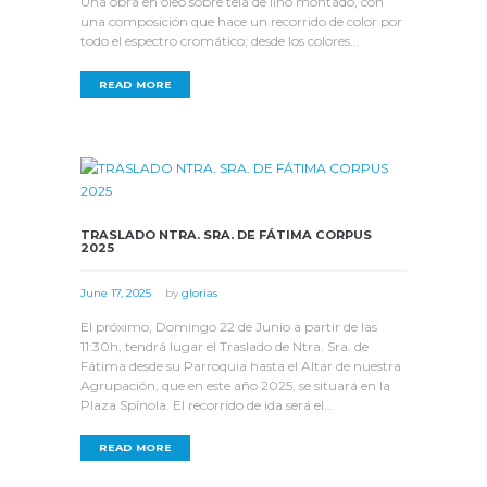
Una obra en óleo sobre tela de lino montado, con
una composición que hace un recorrido de color por
todo el espectro cromático; desde los colores...
READ MORE
TRASLADO NTRA. SRA. DE FÁTIMA CORPUS
2025
June 17, 2025
by
glorias
El próximo, Domingo 22 de Junio a partir de las
11:30h, tendrá lugar el Traslado de Ntra. Sra. de
Fátima desde su Parroquia hasta el Altar de nuestra
Agrupación, que en este año 2025, se situará en la
Plaza Spínola. El recorrido de ida será el...
READ MORE