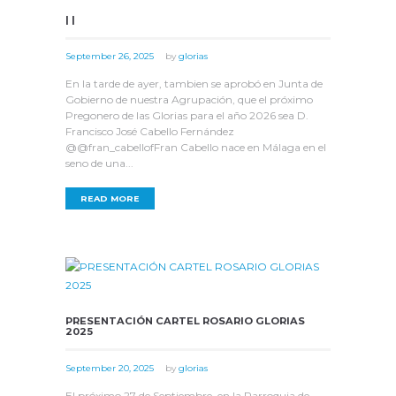
| |
September 26, 2025
by
glorias
En la tarde de ayer, tambien se aprobó en Junta de
Gobierno de nuestra Agrupación, que el próximo
Pregonero de las Glorias para el año 2026 sea D.
Francisco José Cabello Fernández
@@fran_cabellofFran Cabello nace en Málaga en el
seno de una...
READ MORE
PRESENTACIÓN CARTEL ROSARIO GLORIAS
2025
September 20, 2025
by
glorias
El próximo 27 de Septiembre, en la Parroquia de