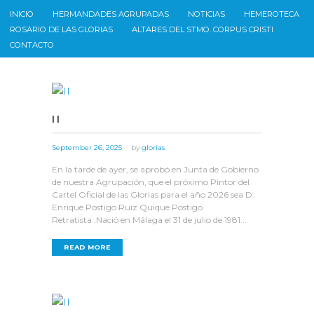
INICIO
HERMANDADES AGRUPADAS
NOTICIAS
HEMEROTECA
ROSARIO DE LAS GLORIAS
ALTARES DEL STMO. CORPUS CRISTI
CONTACTO
| |
September 26, 2025
by
glorias
En la tarde de ayer, se aprobó en Junta de Gobierno
de nuestra Agrupación, que el próximo Pintor del
Cartel Oficial de las Glorias para el año 2026 sea D.
Enrique Postigo Ruiz Quique Postigo
Retratista .Nació en Málaga el 31 de julio de 1981...
READ MORE