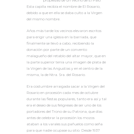
propiedad de un vecino de El Palo.
Esta capilla recibía el nombre de El Rosario,
debido a que en ella se daba culto a la Virgen
del mismo nombre.
Años más tarde los vecinos elevaron escritos
para erigir una iglesia en la barriada, que
finalmente se llevó a cabo, recibiendo la
donación por parte de un convento
malagueño del retablo del altar mayor, que en
la parte superior tenía una imagen de plata de
la Virgen de las Angustias y en el centro de la
misma, la de Ntra. Sra. del Rosario.
Era costumbre arraigada sacar a la Virgen del
Rosario en procesión cada mes de octubre
durante las fiestas populares, tanto era así y tal
era el deseo de sus feligreses de ser uno de los
portadores del Trono de su Patrona, que días
antes de celebrar la procesión los mozos
ataban a los varales sus pañuelos como seña
para que nadie ocupase su sitio. Desde 1937