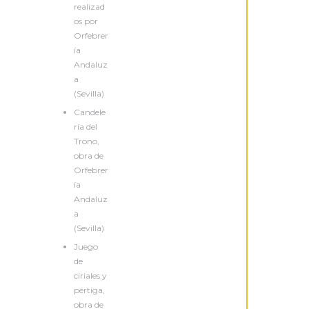
realizad
os por
Orfebrer
ía
Andaluz
a
(Sevilla)
Candele
ría del
Trono,
obra de
Orfebrer
ía
Andaluz
a
(Sevilla)
Juego
de
ciriales y
pértiga,
obra de