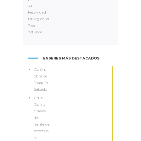
su
Festividad
Litúrgica, el
7 de
octubre.
ENSERES MÁS DESTACADOS
Guión,
obra de
Joaquín
Salcedo
Cruz
Guía y
ciriales
del
frente de
procesió
n,