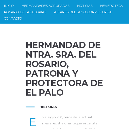
INICIO
HERMANDADES AGRUPADAS
NOTICIAS
HEMEROTECA
ROSARIO DE LAS GLORIAS
ALTARES DEL STMO. CORPUS CRISTI
CONTACTO
HERMANDAD DE
NTRA. SRA. DEL
ROSARIO,
PATRONA Y
PROTECTORA DE
EL PALO
HISTORIA
E
n el siglo XIX, cerca de la actual
iglesia, existía una pequeña capilla