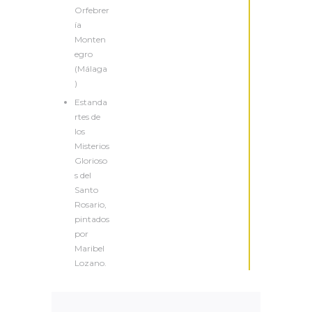
Orfebrer
ía
Monten
egro
(Málaga
)
Estanda
rtes de
los
Misterios
Glorioso
s del
Santo
Rosario,
pintados
por
Maribel
Lozano.