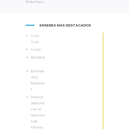
13 de Mayo
ENSERES MÁS DESTACADOS
Cruz
Guía.
Guión.
Bandera
.
Estanda
rte y
Bastone
s
Rosario
adquirid
o en el
Santuari
o de
Fátima