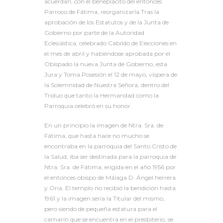
acuerdan, con el beneplácito del entonces
Párroco de Fátima, reorganizarla.Tras la
aprobación de los Estatutos y de la Junta de
Gobierno por parte de la Autoridad
Eclesiástica, celebrado Cabildo de Elecciones en
el mes de abril y habiéndose aprobada por el
Obispado la nueva Junta de Gobierno, esta
Jura y Toma Posesión el 12 de mayo, víspera de
la Solemnidad de Nuestra Señora, dentro del
Triduo que tanto la Hermandad como la
Parroquia celebró en su honor.
En un principio la imagen de Ntra. Sra. de
Fátima, que hasta hace no mucho se
encontraba en la parroquia del Santo Cristo de
la Salud, iba ser destinada para la parroquia de
Ntra. Sra. de Fátima, erigida en el año 1956 por
el entonces obispo de Málaga D. Ángel herrera
y Oria. El templo no recibió la bendición hasta
1961 y la imagen sería la Titular del mismo,
pero siendo de pequeña estatura para el
camarín que se encuentra en el presbiterio, se