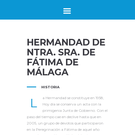
HERMANDAD DE
NTRA. SRA. DE
FÁTIMA DE
MÁLAGA
HISTORIA
L
a Hermandad se constituye en 1958;
Hoy día se conserva un acta con la
primigenia Junta de Gobierno. Con el
paso del tiempo cae en declive hasta que en
2005, un grupo de devotos que participaron
en la Peregrinación a Fátima de aquel año